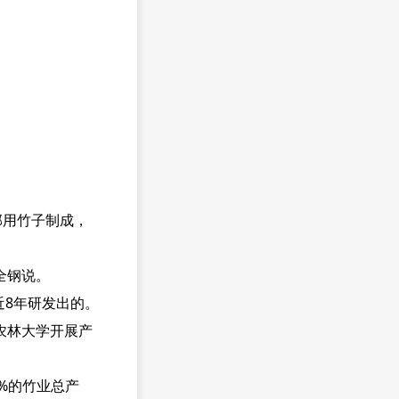
部用竹子制成，
全钢说。
近8年研发出的。
农林大学开展产
%的竹业总产