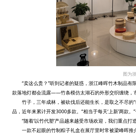
图为
“卖这么贵？”听到记者的疑惑，浙江峰晖竹木制品有限
款落地灯都会流露——竹条模仿太湖石的外形交织缠绕，市场
竹子，三年成林，被砍伐后还能生长，是取之不尽的“绿色
品，近年来累计开发3000多款。“相当于每天‘上新’两款。
“随着‘以竹代塑’产品越来越受市场欢迎，我们重点打
一款不起眼的竹制粽子礼盒在展厅里时常被梁峰晖推介：