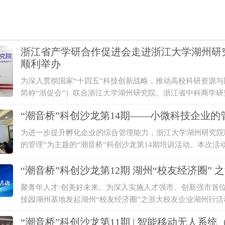
浙江省产学研合作促进会走进浙江大学湖州研究
顺利举办
为深入贯彻国家“十四五”科技创新战略，推动高校科研资源与
简称“浙促会”）联合浙江大学湖州研究院、浙江省中科商学研
桥”科技项目对接会顺利举办。活动汇聚高校科研力量、企业
“潮音桥”科创沙龙第14期——小微科技企业
台+企业+产业链”协同创新生态，助力科技创新与产业创新深
为进一步提升孵化企业的综合管理能力，浙江大学湖州研究院联
的管理”为主题的“潮音桥”科创沙龙第14期培训活动。本次
效的企业管理办法，以解决经营管理中的实际问题。
“潮音桥”科创沙龙第12期 湖州“校友经济圈”
聚青年人才·创美好未来。为深入实施人才强市、创新强市首
技园湖州基地发起湖州“校友经济圈”之浙大校友企业湖州行
策、人才、资金、行业、市场等资源，推进湖州科技、经济的
“潮音桥”科创沙龙第11期 | 智能移动无人