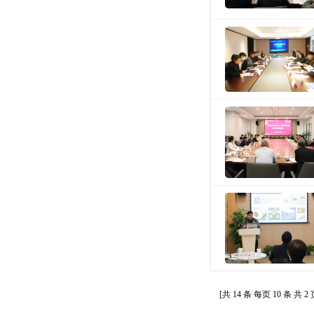
[共
14
条 每页
10
条 共
2