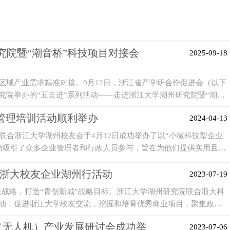
院暨“潮音桥”科技项目对接会
2025-09-18
区域产业需求精准对接。9月12日，浙江省产学研合作促进会（以下
究院举办的“五走进”系列活动——走进浙江大学湖州研究院暨“潮音
需求与产业资源，通过项目介绍、圆桌对话等环节，搭建起“高校+平
的管理培训活动顺利举办
2024-04-13
度融合，为区域经济高质量发展注入新动能。
合浙江大学湖州校友会于4月12日成功举办了以“小微科技型企业
活动吸引了众多企业管理者和行政人员参与，旨在为他们提供实用且高
 之浙大校友企业湖州行活动
2023-07-19
位战略，打造“青创新城”战略目标。浙江大学湖州研究院联合浙大科
活动，促进浙江大学校友交流，挖掘和培育优秀商业项目，聚集政
发展。
系统（无人机）产业发展研讨会成功举
2023-07-06