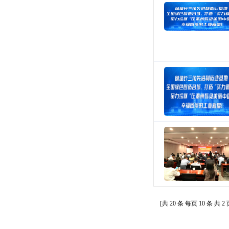
[共
20
条 每页
10
条 共
2