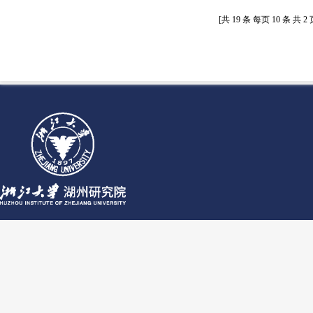
[共
19
条 每页
10
条 共
2